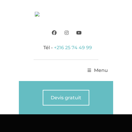
Tél -
+216 25 74 49 99
Menu
Devis gratuit